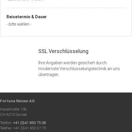
Reisetermin & Dauer
- bitte wählen -
SSL Verschlüsselung
Ihre Angaben werden gesichert durch
modernste Verschlüsselungstechnik an uns
übertragen.
Fortuna Reisen AG
Haselmatte 10b
CH-6210 Sursee
Telefon:
+41 (0)41 850 75 08
Telefax: +41 (0)41 850 37 75