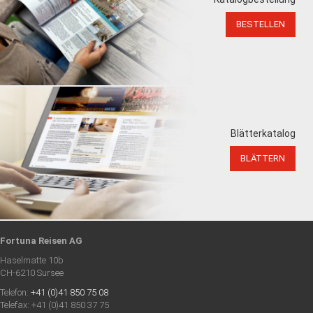
BESTELLEN
Blätterkatalog
BLÄTTERN
Fortuna Reisen AG
Haselmatte 10b
CH-6210 Sursee
Telefon:
+41 (0)41 850 75 08
Telefax: +41 (0)41 850 37 75