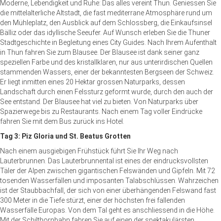
Moderne, Lebendigkeit und Ruhe: Das alles vereint Thun. Geniessen Sie
die mittelalterliche Altstadt, die fast mediterrane Atmosphäre rund um
den Mühleplatz, den Ausblick auf dem Schlossberg, die Einkaufsinsel
Bälliz oder das idyllische Seeufer. Auf Wunsch erleben Sie die Thuner
Stadtgeschichte in Begleitung eines City Guides. Nach Ihrem Aufenthalt
in Thun fahren Sie zum Blausee. Der Blausee ist dank seiner ganz
speziellen Farbe und des kristallklaren, nur aus unterirdischen Quellen
stammenden Wassers, einer der bekanntesten Bergseen der Schweiz.
Er liegt inmitten eines 20 Hektar grossen Naturparks, dessen
Landschaft durch einen Felssturz geformt wurde, durch den auch der
See entstand. Der Blausee hat viel zu bieten. Von Naturparks über
Spazierwege bis zu Restaurants. Nach einem Tag voller Eindrücke
fahren Sie mit dem Bus zurück ins Hotel.
Tag 3: Piz Gloria und St. Beatus Grotten
Nach einem ausgiebigen Frühstück führt Sie Ihr Weg nach
Lauterbrunnen. Das Lauterbrunnental ist eines der eindrucksvollsten
Täler der Alpen zwischen gigantischen Felswänden und Gipfeln. Mit 72
tosenden Wasserfällen und imposanten Talabschlüssen. Wahrzeichen
ist der Staubbachfall, der sich von einer überhängenden Felswand fast
300 Meter in die Tiefe stürzt, einer der höchsten frei fallenden
Wasserfälle Europas. Von dem Tal geht es anschliessend in die Höhe.
Mit der Schilthornbahn fahren Sie auf einen der spektakulärsten