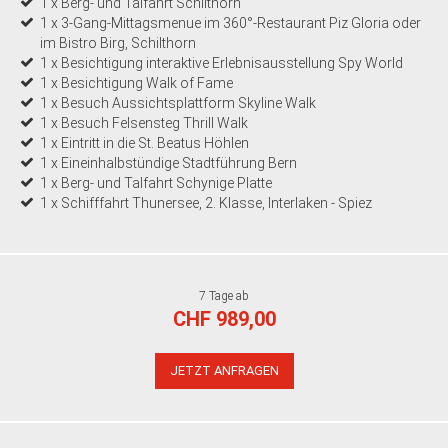
1 x Berg- und Talfahrt Schilthorn
1 x 3-Gang-Mittagsmenue im 360°-Restaurant Piz Gloria oder
im Bistro Birg, Schilthorn
1 x Besichtigung interaktive Erlebnisausstellung Spy World
1 x Besichtigung Walk of Fame
1 x Besuch Aussichtsplattform Skyline Walk
1 x Besuch Felsensteg Thrill Walk
1 x Eintritt in die St. Beatus Höhlen
1 x Eineinhalbstündige Stadtführung Bern
1 x Berg- und Talfahrt Schynige Platte
1 x Schifffahrt Thunersee, 2. Klasse, Interlaken - Spiez
7 Tage ab
CHF 989,00
JETZT ANFRAGEN