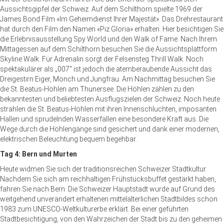
Aussichtsgipfel der Schweiz. Auf dem Schilthorn spielte 1969 der
James Bond Film «Im Geheimdienst Ihrer Majestät». Das Drehrestaurant
hat durch den Film den Namen «Piz Gloria» erhalten. Hier besichtigen Sie
die Erlebnisausstellung Spy World und den Walk of Fame. Nach Ihrem
Mittagessen auf dem Schilthorn besuchen Sie die Aussichtsplattform
Skyline Walk. Für Adrenalin sorgt der Felsensteg Thrill Walk. Noch
spektakulärer als „007“ ist jedoch die atemberaubende Aussicht das
Dreigestirn Eiger, Mönch und Jungfrau. Am Nachmittag besuchen Sie
die St. Beatus-Höhlen am Thunersee. Die Höhlen zählen zu den
bekanntesten und beliebtesten Ausflugszielen der Schweiz. Noch heute
strahlen die St. Beatus-Höhlen mit ihren Innenschluchten, imposanten
Hallen und sprudelnden Wasserfällen eine besondere Kraft aus. Die
Wege durch die Höhlengänge sind gesichert und dank einer modernen,
elektrischen Beleuchtung bequem begehbar.
Tag 4: Bern und Murten
Heute widmen Sie sich der traditionsreichen Schweizer Stadtkultur.
Nachdem Sie sich am reichhaltigen Frühstücksbuffet gestärkt haben,
fahren Sie nach Bern. Die Schweizer Hauptstadt wurde auf Grund des
weitgehend unverändert erhaltenen mittelalterlichen Stadtbildes schon
1983 zum UNESCO-Weltkulturerbe erklärt. Bei einer geführten
Stadtbesichtigung, von den Wahrzeichen der Stadt bis zu den geheimen