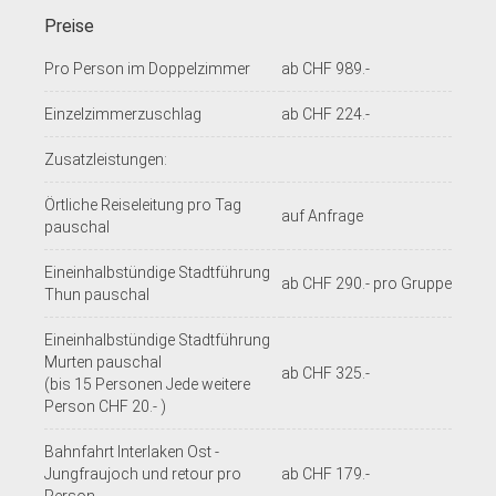
Preise
Pro Person im Doppelzimmer
ab CHF 989.-
Einzelzimmerzuschlag
ab CHF 224.-
Zusatzleistungen:
Örtliche Reiseleitung pro Tag
auf Anfrage
pauschal
Eineinhalbstündige Stadtführung
ab CHF 290.- pro Gruppe
Thun pauschal
Eineinhalbstündige Stadtführung
Murten pauschal
ab CHF 325.-
(bis 15 Personen Jede weitere
Person CHF 20.- )
Bahnfahrt Interlaken Ost -
Jungfraujoch und retour pro
ab CHF 179.-