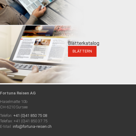
Blätterkatalog
BLÄTTERN
Fortuna Reisen AG
Haselmatte 10b
CH-6210 Sursee
Telefon:
+41 (0)41 850 75 08
Telefax: +41 (0)41 850 37 75
E-Mail:
info@fortuna-reisen.ch