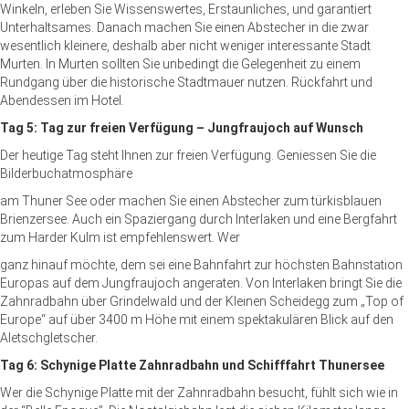
Winkeln, erleben Sie Wissenswertes, Erstaunliches, und garantiert
Unterhaltsames. Danach machen Sie einen Abstecher in die zwar
wesentlich kleinere, deshalb aber nicht weniger interessante Stadt
Murten. In Murten sollten Sie unbedingt die Gelegenheit zu einem
Rundgang über die historische Stadtmauer nutzen. Rückfahrt und
Abendessen im Hotel.
Tag 5: Tag zur freien Verfügung – Jungfraujoch auf Wunsch
Der heutige Tag steht Ihnen zur freien Verfügung. Geniessen Sie die
Bilderbuchatmosphäre
am Thuner See oder machen Sie einen Abstecher zum türkisblauen
Brienzersee. Auch ein Spaziergang durch Interlaken und eine Bergfahrt
zum Harder Kulm ist empfehlenswert. Wer
ganz hinauf möchte, dem sei eine Bahnfahrt zur höchsten Bahnstation
Europas auf dem Jungfraujoch angeraten. Von Interlaken bringt Sie die
Zahnradbahn über Grindelwald und der Kleinen Scheidegg zum „Top of
Europe“ auf über 3400 m Höhe mit einem spektakulären Blick auf den
Aletschgletscher.
Tag 6: Schynige Platte Zahnradbahn und Schifffahrt Thunersee
Wer die Schynige Platte mit der Zahnradbahn besucht, fühlt sich wie in