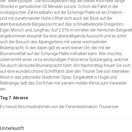
der “Belle Epoque”. Die Nostalgiebahn legt die sieben Kilometer lange
Strecke in gemütlichen 50 Minuten zurück. Schon die Fahrt in der
nostalgischen Zahnradbahn auf die Schynige Platte ist ein Erlebnis -
und mit zunehmender Höhe öffnet sich auch der Blick auf die
atemberaubende Bergaussicht auf das schneebedeckte Dreigestirn
Eiger, Mönch und Jungfrau. Auf 2.076 m inmitten der herrlichen Bergwelt
angekommen erwartet Sie eine überwältigende Aussicht und es lohnt
sich der Besuch des Alpengartens mit seiner wechselnden
Blütenpracht. In den Alpen gibt es wohl keinen Ort, der mit der
Blumenvielfalt auf der Schynige Platte mithalten kann. Wer möchte,
unternimmt einen circa einstündigen Panorama-Spaziergang, welcher
Sie durch die bunte
Blumenpracht
führt. Am Nachmittag freuen Sie sich
auf eine wunderschöne Schifffahrt über den Thuner See von Interlaken
West in das pittoreske Städtchen Spiez.
Eingebettet in Hügel und
Rebhänge, lädt das Dörfchen mit seinem milden Klima zum Verweilen
ein.
Tag 7: Abreise
Es heisst Abschiednehmen von der Feriendestination Thunersee.
Unterkunft