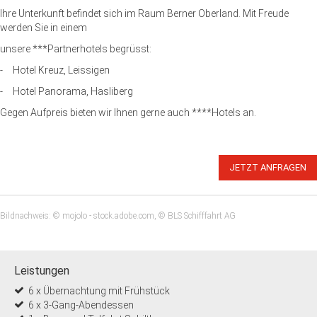
Ihre Unterkunft befindet sich im Raum Berner Oberland. Mit Freude
werden Sie in einem
unsere ***Partnerhotels begrüsst:
- Hotel Kreuz, Leissigen
- Hotel Panorama, Hasliberg
Gegen Aufpreis bieten wir Ihnen gerne auch ****Hotels an.
JETZT ANFRAGEN
Bildnachweis: © mojolo - stock.adobe.com, © BLS Schifffahrt AG
Leistungen
6 x Übernachtung mit Frühstück
6 x 3-Gang-Abendessen