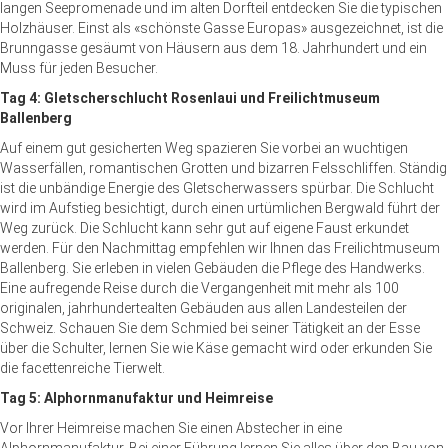
langen Seepromenade und im alten Dorfteil entdecken Sie die typischen
Holzhäuser. Einst als «schönste Gasse Europas» ausgezeichnet, ist die
Brunngasse gesäumt von Häusern aus dem 18. Jahrhundert und ein
Muss für jeden Besucher.
Tag 4: Gletscherschlucht Rosenlaui und Freilichtmuseum
Ballenberg
Auf einem gut gesicherten Weg spazieren Sie vorbei an wuchtigen
Wasserfällen, romantischen Grotten und bizarren Felsschliffen. Ständig
ist die unbändige Energie des Gletscherwassers spürbar. Die Schlucht
wird im Aufstieg besichtigt, durch einen urtümlichen Bergwald führt der
Weg zurück. Die Schlucht kann sehr gut auf eigene Faust erkundet
werden. Für den Nachmittag empfehlen wir Ihnen das Freilichtmuseum
Ballenberg. Sie erleben in vielen Gebäuden die Pflege des Handwerks.
Eine aufregende Reise durch die Vergangenheit mit mehr als 100
originalen, jahrhundertealten Gebäuden aus allen Landesteilen der
Schweiz. Schauen Sie dem Schmied bei seiner Tätigkeit an der Esse
über die Schulter, lernen Sie wie Käse gemacht wird oder erkunden Sie
die facettenreiche Tierwelt.
Tag 5: Alphornmanufaktur und Heimreise
Vor Ihrer Heimreise machen Sie einen Abstecher in eine