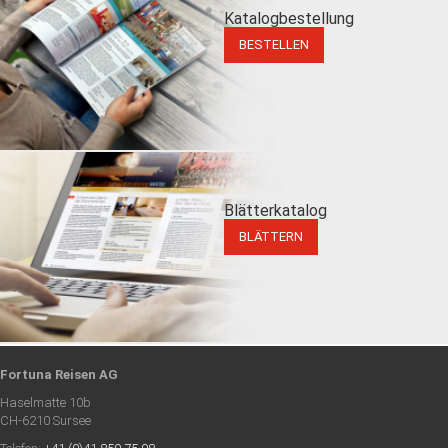
Katalogbestellung
BESTELLEN
Blätterkatalog
BLÄTTERN
Fortuna Reisen AG
Haselmatte 10b
CH-6210 Sursee