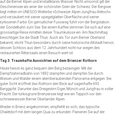
auf die Berner Alpen und kristallklares Wasser. Nicht umsonst gilt der
Oeschinensee als einer der schönsten Seen der Schweiz. Der Bergsee
liegt mitten im UNESCO-Welterbe «Schweizer Alpen Jungfrau-Aletsch»
und verzaubert mit seiner spiegelglatten Oberfläche und seiner
türkisenen Farbe. Ein gemütlicher Fussweg führt von der Bergstation
der Gondelbahn zum See. Bei einem Kaffee stimmen Sie sich auf eine
grossartige Reise inmitten dieser Traumkulisse ein. Am Nachmittag
besichtigen Sie die Stadt Thun. Auch als Tor zum Berner Oberland
bekannt, sticht Thun besonders durch seine historische Altstadt hervor,
dessen Schloss aus dem 12. Jahrhundert nicht nur wegen des
restaurierten Rittersaals einen Besuch wert ist.
Tag 3: Traumhafte Aussichten auf dem Brienzer Rothorn
Heute heisst es ganz bequem den Berg bezwingen: Mit der
Dampfzahnradbahn von 1892 stampfen und dampfen Sie durch
Wiesen und Wälder einem atemberaubenden Panorama entgegen. Bei
guter Sicht eröffnet das Rothorn den Blick auf sagenhafte 693
Berggipfel. Darunter das Dreigestirn Eiger, Mönch und Jungfrau in voller
Pracht. Der türkisgrüne Brienzersee liegt wie ein Teppich vor den
schneeweissen Berner Oberländer Alpen.
Wieder in Brienz angekommen, empfiehlt es sich, das typische
Chaletdorf mit dem langen Quai zu erkunden. Flanieren Sie auf der