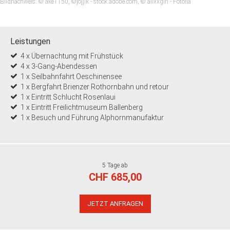
Bildnachweis: © ake1150, ©jojjik - stock.adobe.com, © alixxgirl - Fotolia
Leistungen
4 x Übernachtung mit Frühstück
4 x 3-Gang-Abendessen
1 x Seilbahnfahrt Oeschinensee
1 x Bergfahrt Brienzer Rothornbahn und retour
1 x Eintritt Schlucht Rosenlaui
1 x Eintritt Freilichtmuseum Ballenberg
1 x Besuch und Führung Alphornmanufaktur
5 Tage ab
CHF 685,00
JETZT ANFRAGEN