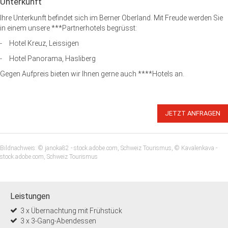
Unterkunft
Ihre Unterkunft befindet sich im Berner Oberland. Mit Freude werden Sie
in einem unsere ***Partnerhotels begrüsst:
- Hotel Kreuz, Leissigen
- Hotel Panorama, Hasliberg
Gegen Aufpreis bieten wir Ihnen gerne auch ****Hotels an.
JETZT ANFRAGEN
Bildnachweis: © janoka82 - stock.adobe.com, Schweiz Tourismus, © Kavalenkava -
stock.adobe.com, Schweiz Tourismus
Leistungen
3 x Übernachtung mit Frühstück
3 x 3-Gang-Abendessen