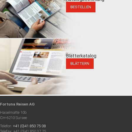
BESTELLEN
Blätterkatalog
BLÄTTERN
Fortuna Reisen AG
Haselmatte 10b
CH-6210 Sursee
Telefon:
+41 (0)41 850 75 08
Telefax: +41 (0)41 850 37 75