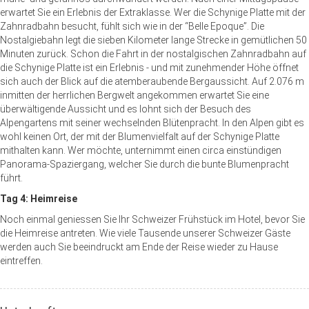
erwartet Sie ein Erlebnis der Extraklasse. Wer die Schynige Platte mit der
Zahnradbahn besucht, fühlt sich wie in der “Belle Epoque”. Die
Nostalgiebahn legt die sieben Kilometer lange Strecke in gemütlichen 50
Minuten zurück. Schon die Fahrt in der nostalgischen Zahnradbahn auf
die Schynige Platte ist ein Erlebnis - und mit zunehmender Höhe öffnet
sich auch der Blick auf die atemberaubende Bergaussicht. Auf 2.076 m
inmitten der herrlichen Bergwelt angekommen erwartet Sie eine
überwältigende Aussicht und es lohnt sich der Besuch des
Alpengartens mit seiner wechselnden Blütenpracht. In den Alpen gibt es
wohl keinen Ort, der mit der Blumenvielfalt auf der Schynige Platte
mithalten kann. Wer möchte, unternimmt einen circa einstündigen
Panorama-Spaziergang, welcher Sie durch die bunte Blumenpracht
führt.
Tag 4: Heimreise
Noch einmal geniessen Sie Ihr Schweizer Frühstück im Hotel, bevor Sie
die Heimreise antreten. Wie viele Tausende unserer Schweizer Gäste
werden auch Sie beeindruckt am Ende der Reise wieder zu Hause
eintreffen.