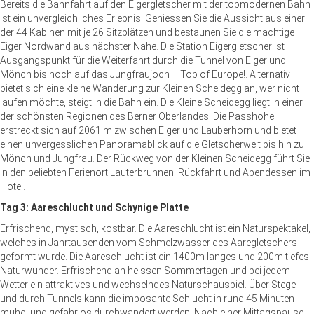
Bereits die Bahnfahrt auf den Eigergletscher mit der topmodernen Bahn
ist ein unvergleichliches Erlebnis. Geniessen Sie die Aussicht aus einer
der 44 Kabinen mit je 26 Sitzplätzen und bestaunen Sie die mächtige
Eiger Nordwand aus nächster Nähe. Die Station Eigergletscher ist
Ausgangspunkt für die Weiterfahrt durch die Tunnel von Eiger und
Mönch bis hoch auf das Jungfraujoch – Top of Europe!. Alternativ
bietet sich eine kleine Wanderung zur Kleinen Scheidegg an, wer nicht
laufen möchte, steigt in die Bahn ein. Die Kleine Scheidegg liegt in einer
der schönsten Regionen des Berner Oberlandes. Die Passhöhe
erstreckt sich auf 2061 m zwischen Eiger und Lauberhorn und bietet
einen unvergesslichen Panoramablick auf die Gletscherwelt bis hin zu
Mönch und Jungfrau. Der Rückweg von der Kleinen Scheidegg führt Sie
in den beliebten Ferienort Lauterbrunnen. Rückfahrt und Abendessen im
Hotel.
Tag 3: Aareschlucht und Schynige Platte
Erfrischend, mystisch, kostbar. Die Aareschlucht ist ein Naturspektakel,
welches in Jahrtausenden vom Schmelzwasser des Aaregletschers
geformt wurde. Die Aareschlucht ist ein 1400m langes und 200m tiefes
Naturwunder. Erfrischend an heissen Sommertagen und bei jedem
Wetter ein attraktives und wechselndes Naturschauspiel. Über Stege
und durch Tunnels kann die imposante Schlucht in rund 45 Minuten
mühe- und gefahrlos durchwandert werden. Nach einer Mittagspause