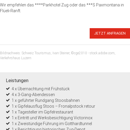
Wir empfehlen das ****Parkhotel Zug oder das ***S Paxmontana in
Flüeli-Ranft.
JETZT ANFRAGEN
Bildnachweis: Schweiz Tourismus, Ivan Steiner, ©cge2010 - stock.adobe.com,
Verkehrshaus Luzern
Leistungen
4 x Übernachtung mit Frühstück
4 x 3-Gang-Abendessen
1 x geführter Rundgang Stoosbahnen
1 x Gipfelausflug Stoos – Fronalpstock retour
1 x Tagesteller im Gipfelrestaurant
1 x Eintritt und Werksbesichtigung Victorinox
1 x Zweistündige Führung im Gotthardtunnel
1 x Besichtigung historisches Zug-Depot