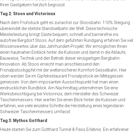
Ihren Gastgebern herzlich begrüsst.
Tag 2: Stoos und Victorinox
Nach dem Frühstück geht es zunächst zur Stoosbahn. 110% Steigung
überwindet die steilste Standseilbahn der Welt. Diese technische
Meisterleistung bringt Gäste bequem, schnell und barrierefrei ins
autofreie Bergdorf Stoos. Auf dem geführten Rundgang erfahren Sie viel
Wissenswertes über das Jahrhundert-Projekt. Wir ermöglichen Ihnen
einen hautnahen Einblick hinter die Kulissen und damit in die Abläufe,
Bauweise, Technik und den Betrieb dieser einzigartigen Bergbahn-
Innovation. Ab Stoos erreicht man anschliessend den
Fronalpstockgipfel mit der wettersicheren Komfort-Sesselbahn. Hier
oben werden Sie im Gipfelrestaurant Fronalpstock ein Mittagessen
geniessen. Von dem imposanten Aussichtspunkt hat man einen
eindrücklichen Rundblick. Am Nachmittag unternehmen Sie eine
Werksbesichtigung bei Victorinox, dem Hersteller des Schweizer
Taschenmessers. Hier werfen Sie einen Blick hinter die Kulissen und
erfahren, wie viele einzelne Schritte die Herstellung eines legendären
Schweizer Taschenmessers umfasst.
Tag 3: Mythos Gotthard
Heute starten Sie zum Gotthard Tunnel & Pass Erlebnis. Ein erfahrener