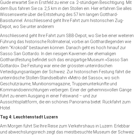
Guide erwartet Sie in Erstfeld zu einer ca. 2-stündigen Besichtigung. Mit
dem Bus fahren Sie ca. 2,5 km in den Stollen ein. Hier erfahren Sie alles
Wissenswerte über die Entstehung des 57 km langen Gotthard-
Basistunnel. Anschliessend geht Ihre Fahrt zum historischen Zug-
Depot, wo Sie unter anderem
Anschliessend geht Ihre Fahrt zum SBB-Depot, wo Sie bei einer weiteren
Führung das historische Rollmaterial, vorbei an Gotthardlegenden wie
dem "Krokodil" bestaunen können. Danach geht es hoch hinauf zur
Sasso San Gottardo. In den riesigen Kavernen der ehemaligen
Gotthardfestung befindet sich das einzigartige Museum «Sasso San
Gottardo». Die Festung war eine der grössten unterirdischen
Verteidigungsanlagen der Schweiz. Zur historischen Festung fährt die
unterirdische Stollen-Standseilbahn «Metro del Sasso», wo sich
Geschützräume, Munitionsmagazine, Truppenunterkünfte und
Kommandoeinrichtungen verbergen. Einer der geheimnisvollen Gänge
führt zu einem Ausgang in einer Felswand – und zur
Aussichtsplattform, die ein schönes Panorama bietet. Rückfahrt zum
Hotel.
Tag 4: Leuchtenstadt Luzern
Am Morgen führt Sie Ihre Reise zum Verkehrshaus in Luzern. Erlebbar
und abwechslungsreich zeigt das meistbesuchte Museum der Schweiz