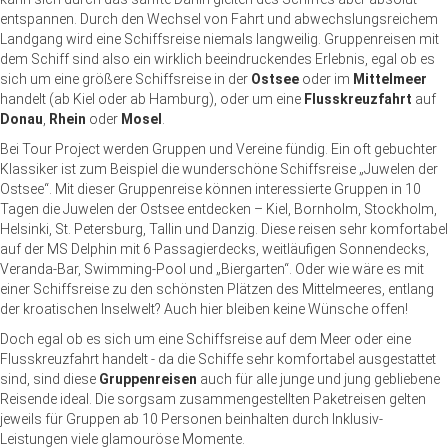
entspannen. Durch den Wechsel von Fahrt und abwechslungsreichem
Landgang wird eine Schiffsreise niemals langweilig.
Gruppenreisen mit
dem Schiff
sind also ein wirklich beeindruckendes Erlebnis, egal ob es
sich um eine größere Schiffsreise in der
Ostsee
oder im
Mittelmeer
handelt (ab Kiel oder ab Hamburg), oder um eine
Flusskreuzfahrt
auf
Donau
,
Rhein
oder
Mosel
.
Bei Tour Project werden Gruppen und Vereine fündig. Ein oft gebuchter
Klassiker ist zum Beispiel die wunderschöne Schiffsreise „Juwelen der
Ostsee“. Mit dieser
Gruppenreise
können interessierte Gruppen in 10
Tagen die Juwelen der Ostsee entdecken – Kiel, Bornholm, Stockholm,
Helsinki, St. Petersburg, Tallin und Danzig. Diese reisen sehr komfortabel
auf der MS Delphin mit 6 Passagierdecks, weitläufigen Sonnendecks,
Veranda-Bar, Swimming-Pool und „Biergarten“. Oder wie wäre es mit
einer Schiffsreise zu den schönsten Plätzen des Mittelmeeres, entlang
der kroatischen Inselwelt? Auch hier bleiben keine Wünsche offen!
Doch egal ob es sich um eine Schiffsreise auf dem Meer oder eine
Flusskreuzfahrt
handelt - da die Schiffe sehr komfortabel ausgestattet
sind, sind diese
Gruppenreisen
auch für alle junge und jung gebliebene
Reisende ideal. Die sorgsam zusammengestellten
Paketreisen
gelten
jeweils für Gruppen ab 10 Personen beinhalten durch Inklusiv-
Leistungen viele glamouröse Momente.