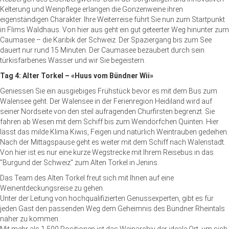
Kelterung und Weinpflege erlangen die Gonzenweine ihren
eigenständigen Charakter. Ihre Weiterreise führt Sie nun zum Startpunkt
in Flims Waldhaus. Von hier aus geht ein gut geteerter Weg hinunter zum
Caumasee – die Karibik der Schweiz. Der Spaziergang bis zum See
dauert nur rund 15 Minuten. Der Caumasee bezaubert durch sein
türkisfarbenes Wasser und wir Sie begeistern.
Tag 4: Alter Torkel – «Huus vom Bündner Wii»
Geniessen Sie ein ausgiebiges Frühstück bevor es mit dem Bus zum
Walensee geht. Der Walensee in der Ferienregion Heidiland wird auf
seiner Nordseite von den steil aufragenden Churfirsten begrenzt. Sie
fahren ab Wesen mit dem Schiff bis zum Weindörfchen Quinten. Hier
lässt das milde Klima Kiwis, Feigen und natürlich Weintrauben gedeihen.
Nach der Mittagspause geht es weiter mit dem Schiff nach Walenstadt.
Von hier ist es nur eine kurze Wegstrecke mit Ihrem Reisebus in das
"Burgund der Schweiz" zum Alten Torkel in Jenins.
Das
Team des Alten Torkel freut sich mit Ihnen auf eine
Weinentdeckungsreise zu gehen.
Unter der Leitung von hochqualifizierten Genussexperten, gibt es für
jeden Gast den passenden Weg dem Geheimnis des Bündner Rheintals
näher zu kommen.