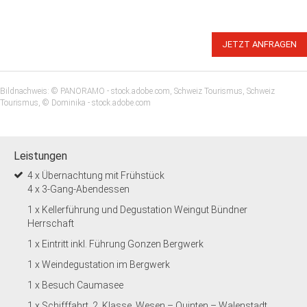
JETZT ANFRAGEN
Bildnachweis: © PANORAMO - stock.adobe.com, Schweiz Tourismus, Schweiz
Tourismus, © Dominika - stock.adobe.com
Leistungen
4 x Übernachtung mit Frühstück
4 x 3-Gang-Abendessen
1 x Kellerführung und Degustation Weingut Bündner
Herrschaft
1 x Eintritt inkl. Führung Gonzen Bergwerk
1 x Weindegustation im Bergwerk
1 x Besuch Caumasee
1 x Schifffahrt, 2. Klasse, Wesen – Quinten – Walenstadt