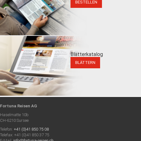
BESTELLEN
Blätterkatalog
BLÄTTERN
Fortuna Reisen AG
Haselmatte 10b
CH-6210 Sursee
Telefon:
+41 (0)41 850 75 08
Telefax: +41 (0)41 850 37 75
E-Mail:
info@fortuna-reisen.ch