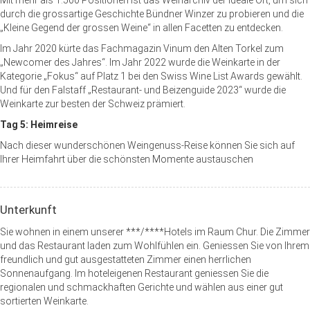
Mit mehr als 1.500 Positionen ist das Weinarchiv der ideale Ort, um sich
durch die grossartige Geschichte Bündner Winzer zu probieren und die
„Kleine Gegend der grossen Weine“ in allen Facetten zu entdecken.
Im Jahr 2020 kürte das Fachmagazin Vinum den Alten Torkel zum
„Newcomer des Jahres“. Im Jahr 2022 wurde die Weinkarte in der
Kategorie „Fokus“ auf Platz 1 bei den Swiss Wine List Awards gewählt.
Und für den Falstaff „Restaurant- und Beizenguide 2023“ wurde die
Weinkarte zur besten der Schweiz prämiert.
Tag 5: Heimreise
Nach dieser wunderschönen Weingenuss-Reise können Sie sich auf
Ihrer Heimfahrt über die schönsten Momente austauschen
Unterkunft
Sie wohnen in einem unserer ***/****Hotels im Raum Chur. Die Zimmer
und das Restaurant laden zum Wohlfühlen ein. Geniessen Sie von Ihrem
freundlich und gut ausgestatteten Zimmer einen herrlichen
Sonnenaufgang. Im hoteleigenen Restaurant geniessen Sie die
regionalen und schmackhaften Gerichte und wählen aus einer gut
sortierten Weinkarte.