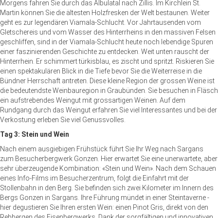
Morgens fahren Sie durch das Albulatal nach Zillis. Im Kirchlein St.
Martin können Sie die ältesten Holzfresken der Welt bestaunen. Weiter
geht es zur legendären Viamala-Schlucht. Vor Jahrtausenden vom
Gletschereis und vom Wasser des Hinterrheins in den massiven Felsen
geschliffen, sind in der Viamala-Schlucht heute noch lebendige Spuren
einer faszinierenden Geschichte zu entdecken. Weit unten rauscht der
Hinterrhein. Er schimmert türkisblau, es zischt und spritzt. Riskieren Sie
einen spektakulären Blick in die Tiefe bevor Sie die Weiterreise in die
Bündner Herrschaft antreten. Diese kleine Region der grossen Weine ist
die bedeutendste Weinbauregion in Graubünden. Sie besuchen in Fläsch
ein aufstrebendes Weingut mit grossartigen Weinen. Auf dem
Rundgang durch das Weingut erfahren Sie viel Interessantes und bei der
Verkostung erleben Sie viel Genussvolles.
Tag 3: Stein und Wein
Nach einem ausgiebigen Frühstück führt Sie Ihr Weg nach Sargans
zum Besucherbergwerk Gonzen. Hier erwartet Sie eine unerwartete, aber
sehr überzeugende Kombination: «Stein und Wein». Nach dem Schauen
eines Info-Films im Besucherzentrum, folgt die Einfahrt mit der
Stollenbahn in den Berg. Sie befinden sich zwei Kilometer im Innern des
Bergs Gonzen in Sargans. Ihre Führung mündet in einer Steintaverne -
hier degustieren Sie Ihren ersten Wein: einen Pinot Gris, direkt von den
Rebbergen des Eisenbergwerks. Dank der sorgfältigen und innovativen