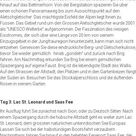
hinauf auf das Bettmerhorn. Von der Bergstation spazieren Sie über
einen schönen Panoramaweg bis zum Aussichtspunkt auf den
Aletschgletscher: Das mächtigste Eisfeld der Alpen liegt Ihnen zu
Füssen. Das Gebiet rund um den Grossen Aletschgletscher wurde 2001
als "UNESCO Welterbe“ aufgenommen. Der Faszination des riesigen
Eisstromes, der sich über eine Länge von 20 km von seinem
Einzugsgebiet in der Jungfrauregion hinunterzieht, kann man sich nicht
entziehen. Geniessen Sie diese eindrückliche Berg- und Gletscherkulisse,
bevor Sie wieder gemütlich hinab „gondeln“ und zurück nach Brig
fahren. Am Nachmittag erkunden Sie Brig bei einem gemütlichen
Spaziergang auf eigene Faust. Brig ist die lebendigste Stadt des Wallis.
Auf den Strassen der Altstadt, den Plätzen und in den Gartenbeizen fängt
der Süden an. Besuchen Sie das Stockalperschloss und die duftenden
Rosen in seinem Garten.
Tag 3: Lac St. Leonard und Saas Fee
Ihr Ausflug führt Sie zunächst nach Sion, oder zu Deutsch Sitten. Nach
einem Spaziergang durch die hübsche Altstadt geht es weiter zum Lac
St. Leonard, dem grössten natürlichen unterirdischen See Europas.
Lassen Sie sich bei der halbstündigen Bootsfahrt verzaubern.
Nachmittags fahren Sie hinauf in den beliebten Ferienort Saas Fee, der