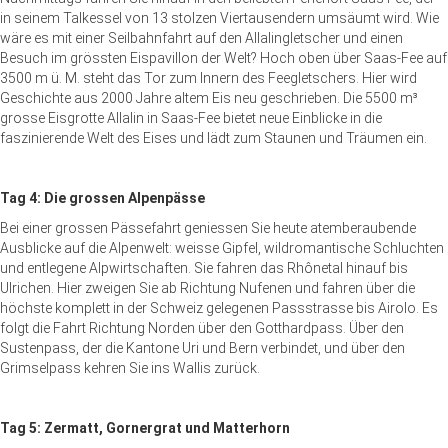
in seinem Talkessel von 13 stolzen Viertausendern umsäumt wird. Wie
wäre es mit einer Seilbahnfahrt auf den Allalingletscher und einen
Besuch im grössten Eispavillon der Welt? Hoch oben über Saas-Fee auf
3500 m ü. M. steht das Tor zum Innern des Feegletschers. Hier wird
Geschichte aus 2000 Jahre altem Eis neu geschrieben. Die 5500 m³
grosse Eisgrotte Allalin in Saas-Fee bietet neue Einblicke in die
faszinierende Welt des Eises und lädt zum Staunen und Träumen ein.
Tag 4: Die grossen Alpenpässe
Bei einer grossen Pässefahrt geniessen Sie heute atemberaubende
Ausblicke auf die Alpenwelt: weisse Gipfel, wildromantische Schluchten
und entlegene Alpwirtschaften. Sie fahren das Rhônetal hinauf bis
Ulrichen. Hier zweigen Sie ab Richtung Nufenen und fahren über die
höchste komplett in der Schweiz gelegenen Passstrasse bis Airolo. Es
folgt die Fahrt Richtung Norden über den Gotthardpass. Über den
Sustenpass, der die Kantone Uri und Bern verbindet, und über den
Grimselpass kehren Sie ins Wallis zurück.
Tag 5: Zermatt, Gornergrat und Matterhorn