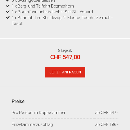
5 x 3-Gang-Abendessen
1 x Berg- und Talfahrt Bettmerhorn
1 x Bootsfahrt unterirdischer See St. Léonard
1 x Bahnfahrt im Shuttlezug, 2. Klasse, Täsch - Zermatt -
Täsch
6 Tage ab
CHF 547,00
JETZT ANFRAGEN
Preise
Pro Person im Doppelzimmer
ab CHF 547.-
Einzelzimmerzuschlag
ab CHF 186.-