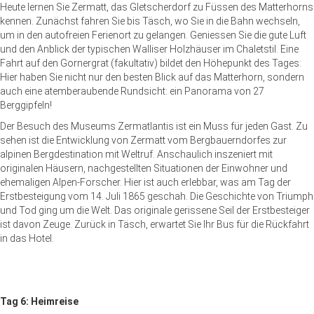
Heute lernen Sie Zermatt, das Gletscherdorf zu Füssen des Matterhorns
kennen. Zunächst fahren Sie bis Täsch, wo Sie in die Bahn wechseln,
um in den autofreien Ferienort zu gelangen. Geniessen Sie die gute Luft
und den Anblick der typischen Walliser Holzhäuser im Chaletstil. Eine
Fahrt auf den Gornergrat (fakultativ) bildet den Höhepunkt des Tages:
Hier haben Sie nicht nur den besten Blick auf das Matterhorn, sondern
auch eine atemberaubende Rundsicht: ein Panorama von 27
Berggipfeln!
Der Besuch des Museums Zermatlantis ist ein Muss für jeden Gast. Zu
sehen ist die Entwicklung von Zermatt vom Bergbauerndorfes zur
alpinen Bergdestination mit Weltruf. Anschaulich inszeniert mit
originalen Häusern, nachgestellten Situationen der Einwohner und
ehemaligen Alpen-Forscher. Hier ist auch erlebbar, was am Tag der
Erstbesteigung vom 14. Juli 1865 geschah. Die Geschichte von Triumph
und Tod ging um die Welt. Das originale gerissene Seil der Erstbesteiger
ist davon Zeuge. Zurück in Täsch, erwartet Sie Ihr Bus für die Rückfahrt
in das Hotel.
Tag 6: Heimreise