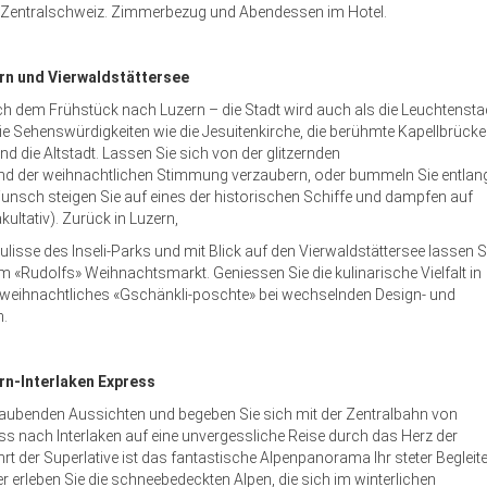
die Zentralschweiz. Zimmerbezug und Abendessen im Hotel.
rn und Vierwaldstättersee
ch dem Frühstück nach Luzern – die Stadt wird auch als die Leuchtensta
ie Sehenswürdigkeiten wie die Jesuitenkirche, die berühmte Kapellbrücke
 die Altstadt. Lassen Sie sich von der glitzernden
d der weihnachtlichen Stimmung verzaubern, oder bummeln Sie entlan
nsch steigen Sie auf eines der historischen Schiffe und dampfen auf
ultativ). Zurück in Luzern,
ulisse des Inseli-Parks und mit Blick auf den Vierwaldstättersee lassen S
 «Rudolfs» Weihnachtsmarkt. Geniessen Sie die kulinarische Vielfalt in
weihnachtliches «Gschänkli-poschte» bei wechselnden Design- und
n.
rn-Interlaken Express
aubenden Aussichten und begeben Sie sich mit der Zentralbahn von
s nach Interlaken auf eine unvergessliche Reise durch das Herz der
rt der Superlative ist das fantastische Alpenpanorama Ihr steter Begleite
erleben Sie die schneebedeckten Alpen, die sich im winterlichen