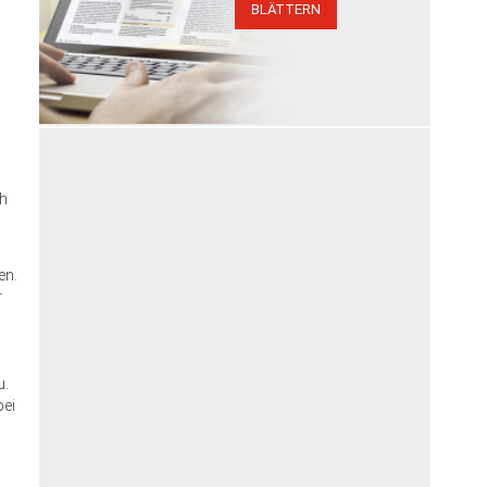
BLÄTTERN
n
ch
en.
r
u.
bei