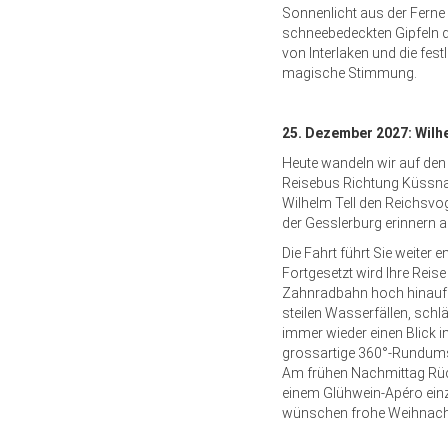
Sonnenlicht aus der Ferne
schneebedeckten Gipfeln d
von Interlaken und die fes
magische Stimmung.
25. Dezember 2027: Wilhe
Heute wandeln wir auf den 
Reisebus Richtung Küssna
Wilhelm Tell den Reichsvog
der Gesslerburg erinnern 
Die Fahrt führt Sie weiter
Fortgesetzt wird Ihre Reis
Zahnradbahn hoch hinauf.
steilen Wasserfällen, schl
immer wieder einen Blick i
grossartige 360°-Rundumsic
Am frühen Nachmittag Rückr
einem Glühwein-Apéro einz
wünschen frohe Weihnach