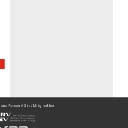
N
una Reisen AG ist Mitglied bei: