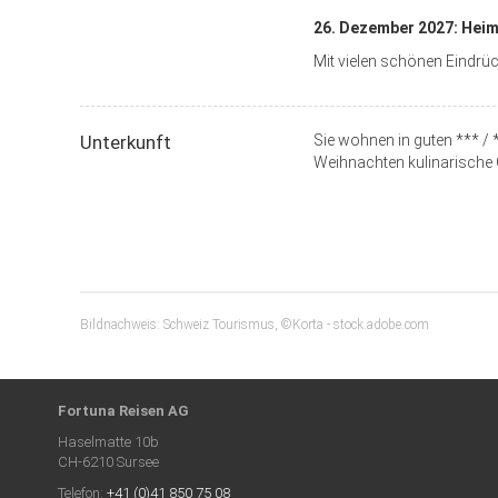
26. Dezember 2027: Heim
Mit vielen schönen Eindrüc
Unterkunft
Sie wohnen in guten *** / *
Weihnachten kulinarische
Bildnachweis: Schweiz Tourismus, ©Korta - stock.adobe.com
Fortuna Reisen AG
Haselmatte 10b
CH-6210 Sursee
Telefon:
+41 (0)41 850 75 08