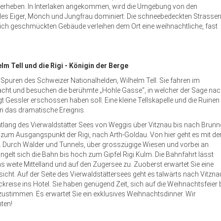
 erheben. In Interlaken angekommen, wird die Umgebung von den
es Eiger, Mönch und Jungfrau dominiert. Die schneebedeckten Strasse
tlich geschmückten Gebäude verleihen dem Ort eine weihnachtliche, fast
lm Tell und die Rigi - Königin der Berge
Spuren des Schweizer Nationalhelden, Wilhelm Tell. Sie fahren im
cht und besuchen die berühmte „Hohle Gasse“, in welcher der Sage na
t Gessler erschossen haben soll. Eine kleine Tellskapelle und die Ruinen
an das dramatische Ereignis.
 entlang des Vierwaldstätter Sees von Weggis über Vitznau bis nach Brunn
e zum Ausgangspunkt der Rigi, nach Arth-Goldau. Von hier geht es mit de
 Durch Wälder und Tunnels, über grosszügige Wiesen und vorbei an
ängelt sich die Bahn bis hoch zum Gipfel Rigi Kulm. Die Bahnfahrt lässt
ns weite Mittelland und auf den Zugersee zu. Zuoberst erwartet Sie eine
ht. Auf der Seite des Vierwaldstättersees geht es talwärts nach Vitzna
eise ins Hotel. Sie haben genügend Zeit, sich auf die Weihnachtsfeier 
ustimmen. Es erwartet Sie ein exklusives Weihnachtsdinner. Wir
ten!