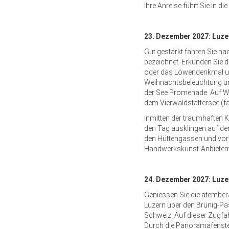
Ihre Anreise führt Sie in 
23. Dezember 2027: Luze
Gut gestärkt fahren Sie na
bezeichnet. Erkunden Sie d
oder das Löwendenkmal und
Weihnachtsbeleuchtung un
der See Promenade. Auf Wu
dem Vierwaldstättersee (fak
inmitten der traumhaften K
den Tag ausklingen auf dem
den Hüttengassen und vor
Handwerkskunst-Anbieter
24. Dezember 2027: Luze
Geniessen Sie die atember
Luzern über den Brünig-Pas
Schweiz. Auf dieser Zugfah
Durch die Panoramafenster 